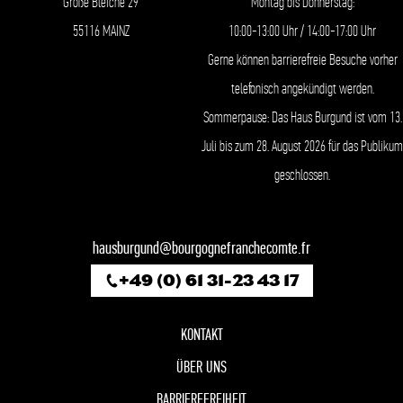
Große Bleiche 29
Montag bis Donnerstag:
55116 MAINZ
10:00-13:00 Uhr / 14:00-17:00 Uhr
Gerne können barrierefreie Besuche vorher
telefonisch angekündigt werden.
Sommerpause: Das Haus Burgund ist vom 13.
Juli bis zum 28. August 2026 für das Publikum
geschlossen.
hausburgund@bourgognefranchecomte.fr
+49 (0) 61 31-23 43 17
KONTAKT
ÜBER UNS
BARRIEREFREIHEIT