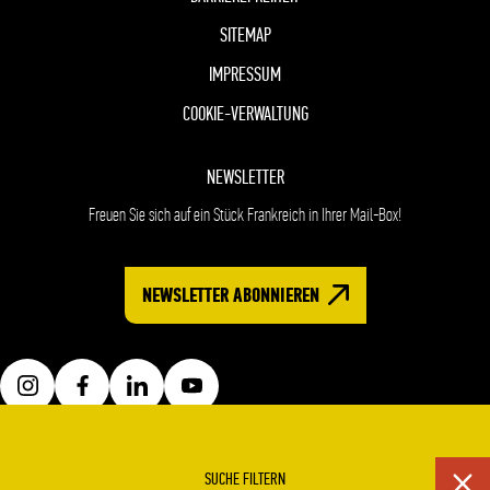
SITEMAP
IMPRESSUM
COOKIE-VERWALTUNG
NEWSLETTER
Freuen Sie sich auf ein Stück Frankreich in Ihrer Mail-Box!
NEWSLETTER ABONNIEREN
SUCHE FILTERN
Web-Entwicklung Koredge