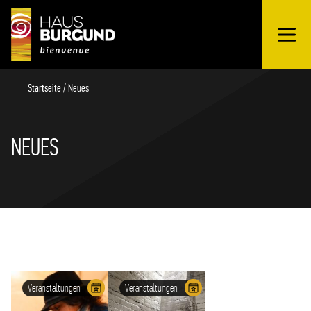
OUVRIR
Schnellübersicht
LE
MENU
Startseite
/
Neues
NEUES
Veranstaltungen
Veranstaltungen