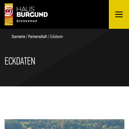
OUVRIR
Schnellübersicht
LE
MENU
Startseite
/
Partnerschaft
/
Eckdaten
ECKDATEN