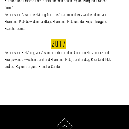
Burgund und Franche-Comté entstandenen neuen Region: Burgund-Franche-
Comté.
Gemeinsame Absichtserklärung über die Zusammenarbeit zwischen dem Land
Rheinland-Pfalz bzw. dem Landtags Rheinland-Pfalz und der Region Burgund-
Franche-Comté
2017
Gemeinsame Erklärung zur Zusammenarbeit in den Bereichen Klimaschutz und
Energiewende zwischen dem Land Rheinland-Pfalz, dem Landtag Rheinland-Pfalz
und der Region Burgund-Franche-Comté