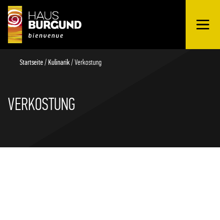
OUVRIR
Schnellübersicht
LE
MENU
Startseite
/
Kulinarik
/
Verkostung
VERKOSTUNG