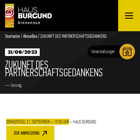
OUVRIR
Schnellübersicht
LE
MENU
Startseite
/
Aktuelles
/
ZUKUNFT DES PARTNERSCHAFTSGEDANKENS
Veranstaltungen
21/09/2023
ZUKUNFT DES
PARTNERSCHAFTSGEDANKENS
--- Vortrag
DONNERSTAG, 21. SEPTEMBER – 19.00 UHR
– HAUS BURGUND
ZUR ANMELDUNG