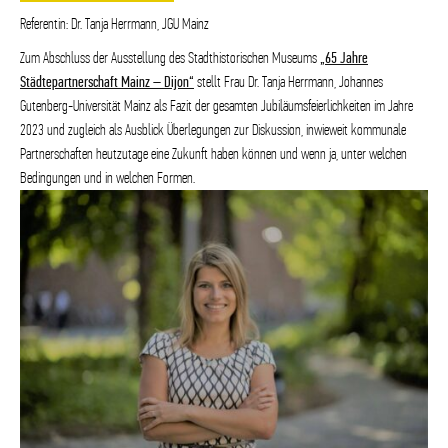
Referentin: Dr. Tanja Herrmann, JGU Mainz
Zum Abschluss der Ausstellung des Stadthistorischen Museums
„
65 Jahre
Städtepartnerschaft Mainz – Dijon
“
stellt Frau Dr. Tanja Herrmann, Johannes
Gutenberg-Universität Mainz als Fazit der gesamten Jubiläumsfeierlichkeiten im Jahre
2023 und zugleich als Ausblick Überlegungen zur Diskussion, inwieweit kommunale
Partnerschaften heutzutage eine Zukunft haben können und wenn ja, unter welchen
Bedingungen und in welchen Formen.