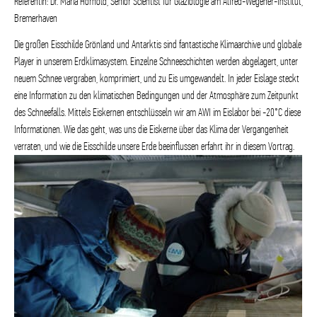
Referentin: Dr. Maria Hörhold, Senior Scientist für Glaziologie am Alfred-Wegener-Institut,
Bremerhaven
Die großen Eisschilde Grönland und Antarktis sind fantastische Klimaarchive und globale
Player in unserem Erdklimasystem. Einzelne Schneeschichten werden abgelagert, unter
neuem Schnee vergraben, komprimiert, und zu Eis umgewandelt. In jeder Eislage steckt
eine Information zu den klimatischen Bedingungen und der Atmosphäre zum Zeitpunkt
des Schneefalls. Mittels Eiskernen entschlüsseln wir am AWI im Eislabor bei -20°C diese
Informationen. Wie das geht, was uns die Eiskerne über das Klima der Vergangenheit
verraten, und wie die Eisschilde unsere Erde beeinflussen erfahrt ihr in diesem Vortrag.