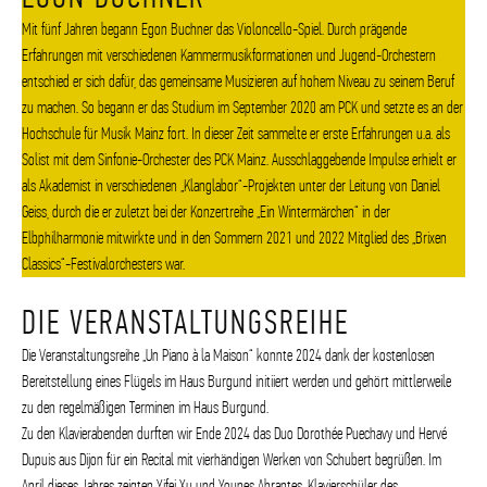
Mit fünf Jahren begann Egon Buchner das Violoncello-Spiel. Durch prägende
Erfahrungen mit verschiedenen Kammermusikformationen und Jugend-Orchestern
entschied er sich dafür, das gemeinsame Musizieren auf hohem Niveau zu seinem Beruf
zu machen. So begann er das Studium im September 2020 am PCK und setzte es an der
Hochschule für Musik Mainz fort. In dieser Zeit sammelte er erste Erfahrungen u.a. als
Solist mit dem Sinfonie-Orchester des PCK Mainz. Ausschlaggebende Impulse erhielt er
als Akademist in verschiedenen „Klanglabor“-Projekten unter der Leitung von Daniel
Geiss, durch die er zuletzt bei der Konzertreihe „Ein Wintermärchen“ in der
Elbphilharmonie mitwirkte und in den Sommern 2021 und 2022 Mitglied des „Brixen
Classics“-Festivalorchesters war.
DIE VERANSTALTUNGSREIHE
Die Veranstaltungsreihe „Un Piano à la Maison“ konnte 2024 dank der kostenlosen
Bereitstellung eines Flügels im Haus Burgund initiiert werden und gehört mittlerweile
zu den regelmäßigen Terminen im Haus Burgund.
Zu den Klavierabenden durften wir Ende 2024 das Duo Dorothée Puechavy und Hervé
Dupuis aus Dijon für ein Recital mit vierhändigen Werken von Schubert begrüßen. Im
April dieses Jahres zeigten Yifei Xu und Younes Abrantes, Klavierschüler des