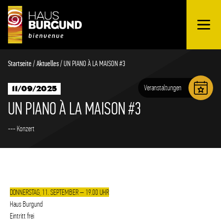
OUVRIR
Schnellübersicht
LE
MENU
Startseite
/
Aktuelles
/
UN PIANO À LA MAISON #3
Veranstaltungen
11/09/2025
UN PIANO À LA MAISON #3
--- Konzert
DONNERSTAG, 11. SEPTEMBER – 19.00 UHR
Haus Burgund
Eintritt frei