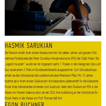
HASMIK SARUKIAN
Die Pianistin erhielt ihren ersten Klavierunterricht mit sieben Jahren und gewann früh
mehrere Förderpreise des Peter-Cornelius-Konservatoriums (PCK) der Stadt Mainz. Bei
„Jugend musiziert“ wurde sie mit insgesamt sechs 1. Preisen in den Kategorien Solo und
Duo sowie einem 2. Preis im Bundeswettbewerb ausgezeichnet. Zum Schulabschluss
erhielt sie den Schülerpreis des Landesmusikrates Rheinland-Pfalz. Mit 15 Jahren
brachte sie in ihrem ersten Solokonzert ihre besondere Leidenschaft für die klassische
Musik ihres Heimatlandes Armenien zum Ausdruck. Nach dem Studium am PCK in der
Klasse von Mariam Saakova setzt sie seit 2024 ihre Ausbildung an der Hochschule für
Musik Mainz in der Klasse von Prof. Thomas Hell fort.
EGON BUCHNER