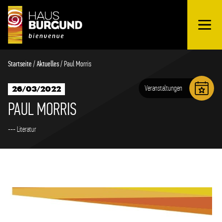
OUVRIR
Schnellübersicht
LE
MENU
Startseite
/
Aktuelles
/
Paul Morris
Veranstaltungen
26/03/2022
PAUL MORRIS
--- Literatur